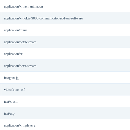
application/x-navi-animation
application/x-nokia-9000-communicator-add-on-software
application/mime
application/octet-stream
application/arj
application/octet-stream
image/x-jg
video/x-ms-asf
text/x-asm
text/asp
application/x-mplayer2