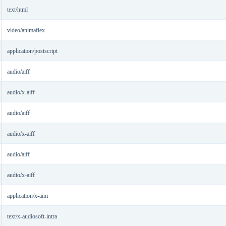
text/html
video/animaflex
application/postscript
audio/aiff
audio/x-aiff
audio/aiff
audio/x-aiff
audio/aiff
audio/x-aiff
application/x-aim
text/x-audiosoft-intra