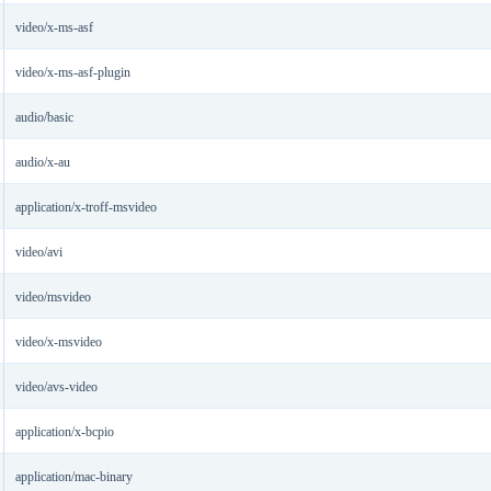
video/x-ms-asf
video/x-ms-asf-plugin
audio/basic
audio/x-au
application/x-troff-msvideo
video/avi
video/msvideo
video/x-msvideo
video/avs-video
application/x-bcpio
application/mac-binary