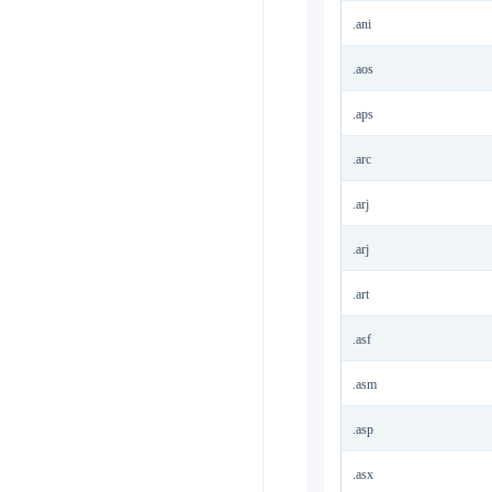
.ani
.aos
.aps
.arc
.arj
.arj
.art
.asf
.asm
.asp
.asx