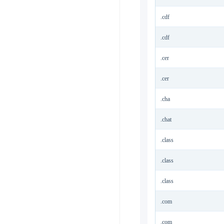
.cdf
.cdf
.cer
.cer
.cha
.chat
.class
.class
.class
.com
.com