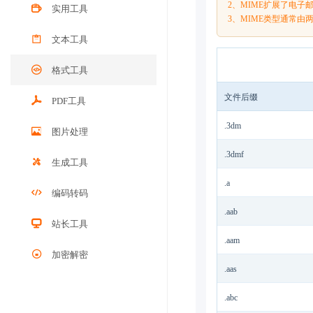
2、MIME扩展了电
实用工具
3、MIME类型通常
文本工具
格式工具
文件后缀
PDF工具
.3dm
图片处理
.3dmf
生成工具
.a
编码转码
.aab
站长工具
.aam
加密解密
.aas
.abc