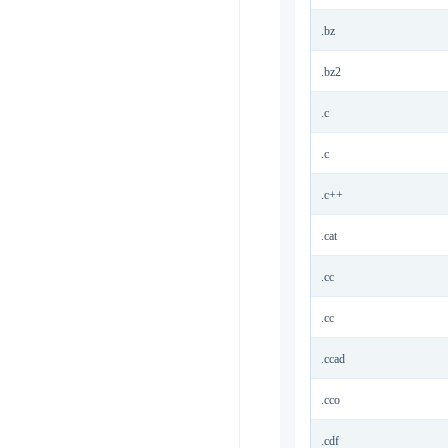
.bz
.bz2
.c
.c
.c++
.cat
.cc
.cc
.ccad
.cco
.cdf