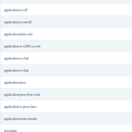
application/x-cdf
application/x-netcdf
application/pkix-cert
application/x-x509-ca-cert
application/x-chat
application/x-chat
application/java
application/java-byte-code
application/x-java-class
application/octet-stream
text/plain