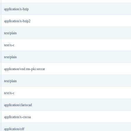
application/x-bzip
application/x-bzip2
text/plain
text/x-c
text/plain
application/vnd.ms-pki.seccat
text/plain
text/x-c
application/clariscad
application/x-cocoa
application/cdf