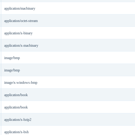
application/macbinary
application/octet-stream
application/x-binary
application/x-macbinary
image/bmp
image/bmp
image/x-windows-bmp
application/book
application/book
application/x-bzip2
application/x-bsh