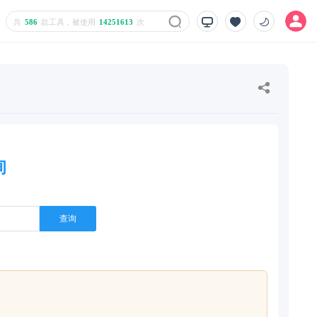
共
586
款工具，被使用
14251613
次
询
查询