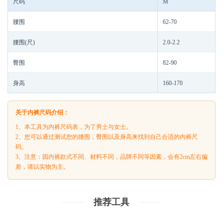
尺码
M
腰围
62-70
腰围(尺)
2.0-2.2
臀围
82-90
身高
160-170
关于内裤尺码介绍：
1、本工具为内裤尺码表，为了男士与女士。
2、您可以通过测试您的腰围，臀围以及身高来找到自己合适的内裤尺
码。
3、注意：因内裤款式不同、材料不同，品牌不同等因素，会有2cm左右偏
差，请以实物为主。
推荐工具