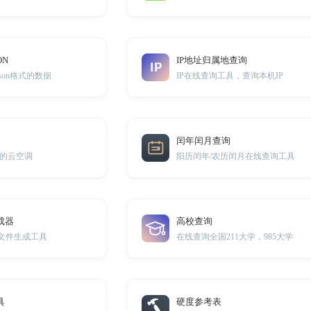
ON
IP地址归属地查询
json格式的数据
IP在线查询工具，查询本机IP
闰年闰月查询
的云空调
阳历闰年/农历闰月在线查询工具
生成器
高校查询
txt文件生成工具
在线查询全国211大学，985大学
具
硬度参考表