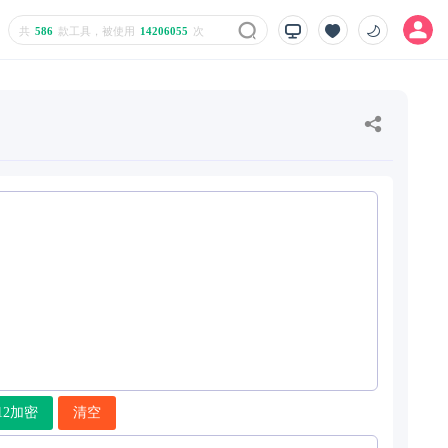
共
586
款工具，被使用
14206055
次
12加密
清空