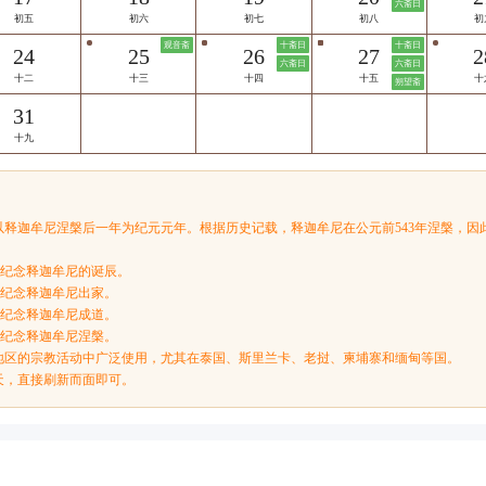
六斋日
初五
初六
初七
初八
初
观音斋
十斋日
十斋日
24
25
26
27
2
六斋日
六斋日
十二
十三
十四
十五
十
朔望斋
31
十九
以释迦牟尼涅槃后一年为纪元元年。根据历史记载，释迦牟尼在公元前543年涅槃，因此
，纪念释迦牟尼的诞辰。
，纪念释迦牟尼出家。
，纪念释迦牟尼成道。
，纪念释迦牟尼涅槃。
地区的宗教活动中广泛使用，尤其在泰国、斯里兰卡、老挝、柬埔寨和缅甸等国。
天，直接刷新而面即可。