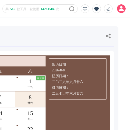
共
586
款工具，被使用
14281504
次
阳历日期
2026-8-8
五
六
阴历日期：
观音斋
1
二〇二六年六月廿六
十九
佛历日期：
二五七〇年六月廿六
7
8
五
廿六
4
15
二
初三
1
22