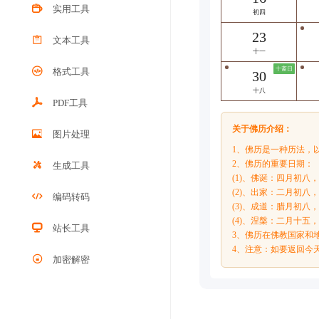
实用工具
初四
23
文本工具
十一
十斋日
格式工具
30
十八
PDF工具
关于佛历介绍：
图片处理
1、佛历是一种历法，
2、佛历的重要日期：
生成工具
(1)、佛诞：四月初八
(2)、出家：二月初八
编码转码
(3)、成道：腊月初八
(4)、涅槃：二月十五
站长工具
3、佛历在佛教国家和
4、注意：如要返回今
加密解密