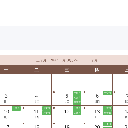
上个月
2026年8月 佛历2570年
下个月
一
二
三
四
十斋日
十斋日
3
4
5
6
六斋日
廿一
廿二
廿三
廿四
廿
观音斋
十斋日
十斋日
十斋日
十斋日
10
11
12
13
1
六斋日
六斋日
朔望斋
廿八
廿九
三十
七月
初
十斋日
17
18
19
20
2