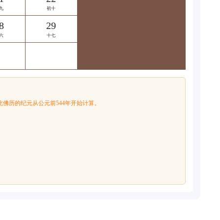
九
初十
8
29
六
十七
佛历的纪元从公元前544年开始计算。