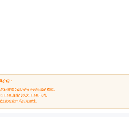
工具介绍：
L代码转换为以JAVA语言输出的格式。
的HTML直接转换为HTML代码。
请注意检查代码的完整性。