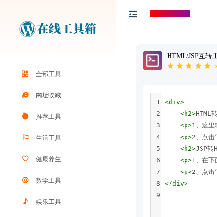
打工人导航
HTML/JSP互转
5
全部工具
网址收藏
1
<
div
>
2
<
h2
>
HTML转
推荐工具
3
<
p
>
1、这里
4
<
p
>
2、点击“
生活工具
5
<
h2
>
JSP转H
健康养生
6
<
p
>
1、在下
7
<
p
>
2、点击“
数学工具
8
</
div
>
9
娱乐工具