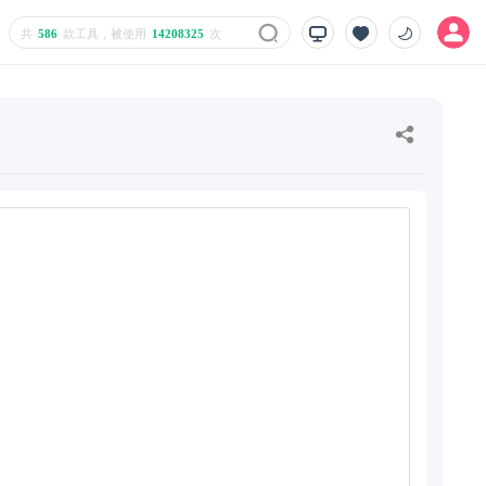
共
586
款工具，被使用
14208325
次