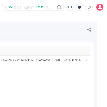
共
586
款工具，被使用
14207571
次