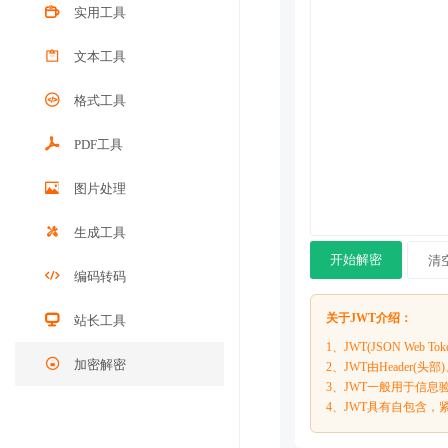
实用工具
文本工具
格式工具
PDF工具
图片处理
生成工具
开始解密
清
编码转码
关于JWT介绍：
站长工具
1、JWT(JSON W
加密解密
2、JWT由Header(头部
3、JWT一般用于信
4、JWT具有自包含