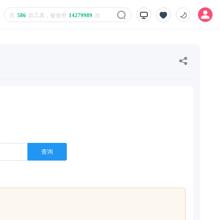
共
586
款工具，被使用
14279989
次
查询